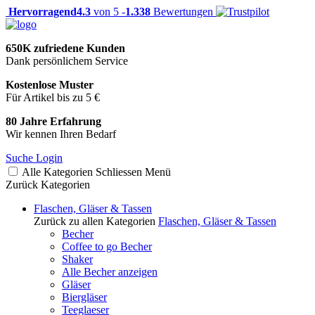
Hervorragend
4.3
von 5 -
1.338
Bewertungen
650K zufriedene Kunden
Dank persönlichem Service
Kostenlose Muster
Für Artikel bis zu 5 €
80 Jahre Erfahrung
Wir kennen Ihren Bedarf
Suche
Login
Alle Kategorien
Schliessen
Menü
Zurück
Kategorien
Flaschen, Gläser & Tassen
Zurück zu allen Kategorien
Flaschen, Gläser & Tassen
Becher
Coffee to go Becher
Shaker
Alle Becher anzeigen
Gläser
Biergläser
Teeglaeser