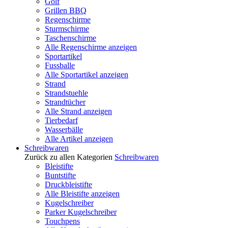
Golf
Grillen BBQ
Regenschirme
Sturmschirme
Taschenschirme
Alle Regenschirme anzeigen
Sportartikel
Fussballe
Alle Sportartikel anzeigen
Strand
Strandstuehle
Strandtücher
Alle Strand anzeigen
Tierbedarf
Wasserbälle
Alle Artikel anzeigen
Schreibwaren
Zurück zu allen Kategorien
Schreibwaren
Bleistifte
Buntstifte
Druckbleistifte
Alle Bleistifte anzeigen
Kugelschreiber
Parker Kugelschreiber
Touchpens