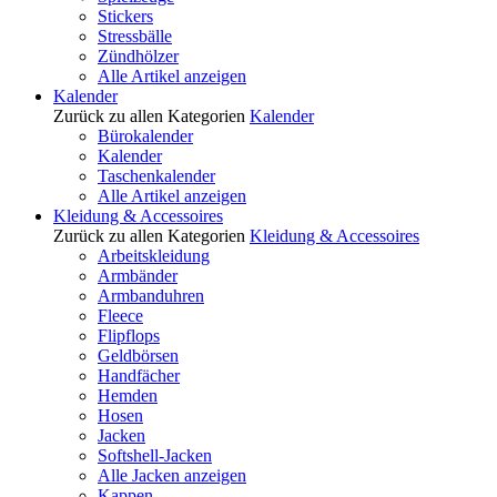
Stickers
Stressbälle
Zündhölzer
Alle Artikel anzeigen
Kalender
Zurück zu allen Kategorien
Kalender
Bürokalender
Kalender
Taschenkalender
Alle Artikel anzeigen
Kleidung & Accessoires
Zurück zu allen Kategorien
Kleidung & Accessoires
Arbeitskleidung
Armbänder
Armbanduhren
Fleece
Flipflops
Geldbörsen
Handfächer
Hemden
Hosen
Jacken
Softshell-Jacken
Alle Jacken anzeigen
Kappen