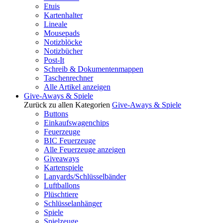
Etuis
Kartenhalter
Lineale
Mousepads
Notizblöcke
Notizbücher
Post-It
Schreib & Dokumentenmappen
Taschenrechner
Alle Artikel anzeigen
Give-Aways & Spiele
Zurück zu allen Kategorien
Give-Aways & Spiele
Buttons
Einkaufswagenchips
Feuerzeuge
BIC Feuerzeuge
Alle Feuerzeuge anzeigen
Giveaways
Kartenspiele
Lanyards/Schlüsselbänder
Luftballons
Plüschtiere
Schlüsselanhänger
Spiele
Spielzeuge